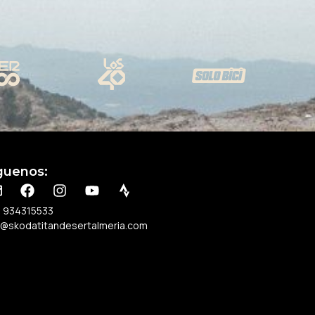
guenos:
 934315533
o@skodatitandesertalmeria.com