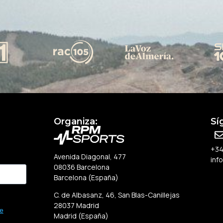
Organiza:
Sí
+34
Avenida Diagonal, 477
inf
08036 Barcelona
Barcelona (España)
C. de Albasanz, 46, San Blas-Canillejas
28037 Madrid
de
Madrid (España)